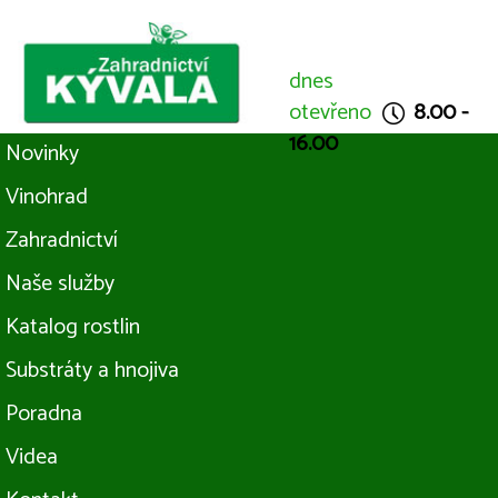
dnes
otevřeno
8.00 -
16.00
Novinky
Vinohrad
Zahradnictví
Naše služby
Katalog rostlin
Substráty a hnojiva
Poradna
Videa