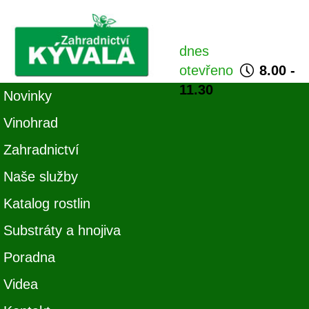
dnes
otevřeno
8.00 -
11.30
Novinky
Vinohrad
Zahradnictví
Naše služby
Katalog rostlin
Substráty a hnojiva
Poradna
Videa