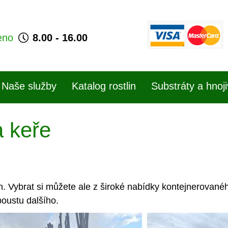
eno
8.00 - 16.00
Naše služby
Katalog rostlin
Substráty a hnoj
 keře
. Vybrat si můžete ale z široké nabídky kontejnerovanéh
poustu dalšího.