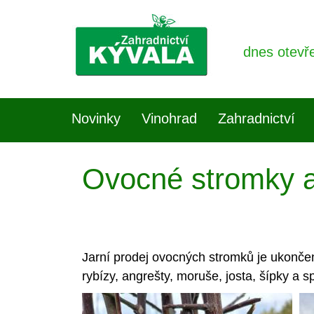
dnes otevř
Novinky
Vinohrad
Zahradnictví
Ovocné stromky a
Jarní prodej ovocných stromků je ukončen
rybízy, angrešty, moruše, josta, šípky a s