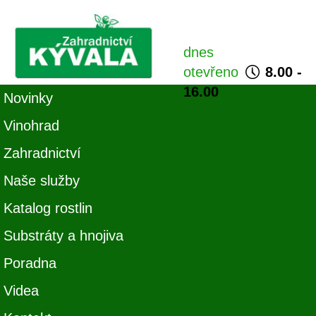
dnes
otevřeno
8.00 -
16.00
Novinky
Vinohrad
Zahradnictví
Naše služby
Katalog rostlin
Substráty a hnojiva
Poradna
Videa