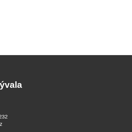
Kývala
232
z