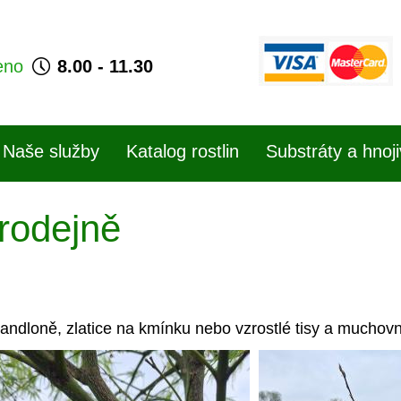
eno
8.00 - 11.30
Naše služby
Katalog rostlin
Substráty a hnoj
rodejně
andloně, zlatice na kmínku nebo vzrostlé tisy a muchovn