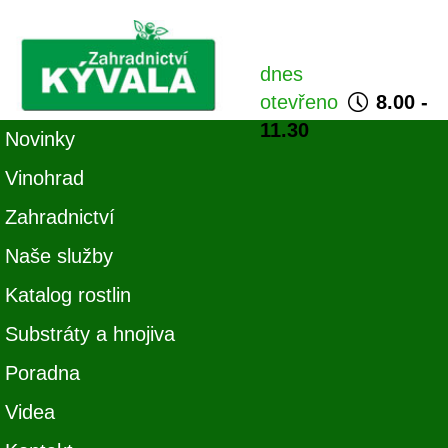
dnes
otevřeno
8.00 -
11.30
Novinky
Vinohrad
Zahradnictví
Naše služby
Katalog rostlin
Substráty a hnojiva
Poradna
Videa